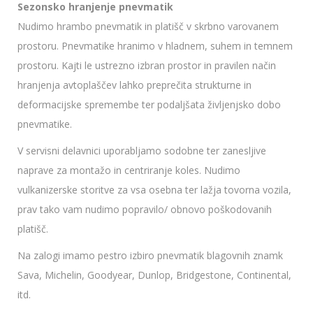
Sezonsko hranjenje pnevmatik
Nudimo hrambo pnevmatik in platišč v skrbno varovanem
prostoru. Pnevmatike hranimo v hladnem, suhem in temnem
prostoru. Kajti le ustrezno izbran prostor in pravilen način
hranjenja avtoplaščev lahko preprečita strukturne in
deformacijske spremembe ter podaljšata življenjsko dobo
pnevmatike.
V servisni delavnici uporabljamo sodobne ter zanesljive
naprave za montažo in centriranje koles. Nudimo
vulkanizerske storitve za vsa osebna ter lažja tovorna vozila,
prav tako vam nudimo popravilo/ obnovo poškodovanih
platišč.
Na zalogi imamo pestro izbiro pnevmatik blagovnih znamk
Sava, Michelin, Goodyear, Dunlop, Bridgestone, Continental,
itd.