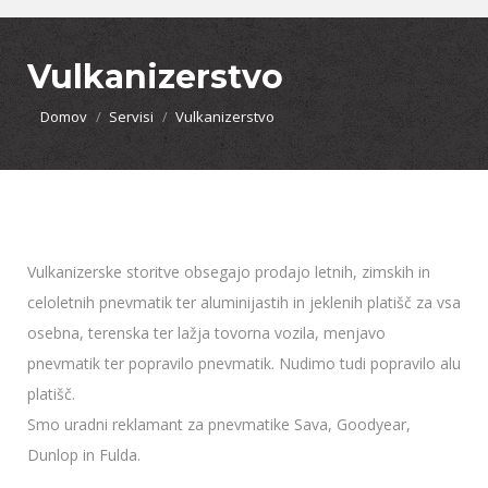
Vulkanizerstvo
You are here:
Domov
Servisi
Vulkanizerstvo
Vulkanizerske storitve obsegajo prodajo letnih, zimskih in
celoletnih pnevmatik ter aluminijastih in jeklenih platišč za vsa
osebna, terenska ter lažja tovorna vozila, menjavo
pnevmatik ter popravilo pnevmatik. Nudimo tudi popravilo alu
platišč.
Smo uradni reklamant za pnevmatike Sava, Goodyear,
Dunlop in Fulda.