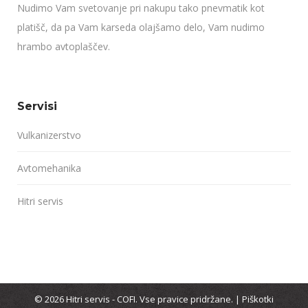
Nudimo Vam svetovanje pri nakupu tako pnevmatik kot
platišč, da pa Vam karseda olajšamo delo, Vam nudimo
hrambo avtoplaščev.
Servisi
Vulkanizerstvo
Avtomehanika
Hitri servis
© 2026 Hitri servis - COFI. Vse pravice pridržane. |
Piškotki