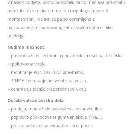
V našem podjetju bomo poskrbeli, da bo menjava pnevmatik
potekala hitro ter kvalitetno. Na razpolago imamo 6
montažnih linij, delavnice pa so opremljene z
najsodobnejšimi napravami, zato čakalna doba ni nikoli
predolga.
Nudimo možnost:
– premontaže in centriranja pnevmatik za osebna, terenska
in poltovorna vozila,
– montiranje RUN ON FLAT pnevmatik,
– FINISH centriranje pnevmatik na vozilu,
– centriranje platišč brez sredinske luknje.
Ostala vulkanizerska dela
– prodaja, montaža in nastavitev senzor ventilov,
– popravilo poškodovane gume (injekcija, flika…),
– plinsko polnjenje pnevmatik s secur pneus.